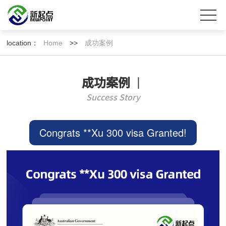
location：
Home
>>
成功案例
成功案例
丨
Success Story
Congrats **Xu 300 visa Granted!